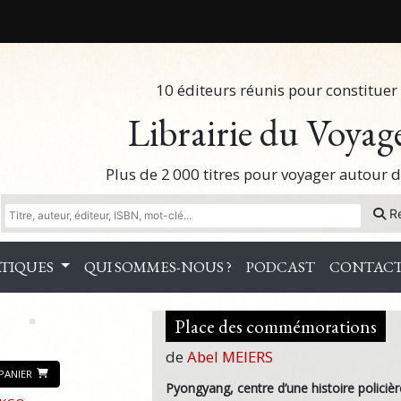
10 éditeurs réunis pour constituer 
Librairie du Voyag
Plus de 2 000 titres pour voyager autour
R
TIQUES
QUI SOMMES-NOUS ?
PODCAST
CONTAC
Place des commémorations
de
Abel MEIERS
PANIER
Pyongyang, centre d’une histoire policiè