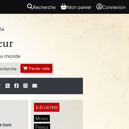
Recherche
Mon panier
Connexion
la
eur
 du monde
Panier vide
echerche
T
RÉGIONS
Monde
re hors
France