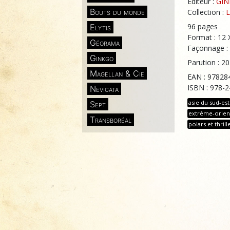
Éditeur :
GI
Bouts du monde
Collection :
L
96 pages
Elytis
Format : 12 
Géorama
Façonnage : 
Ginkgo
Parution : 20
Magellan & Cie
EAN : 97828
ISBN : 978-
Nevicata
asie du sud-est
Sept
extrême-orien
Transboréal
polars et thrill