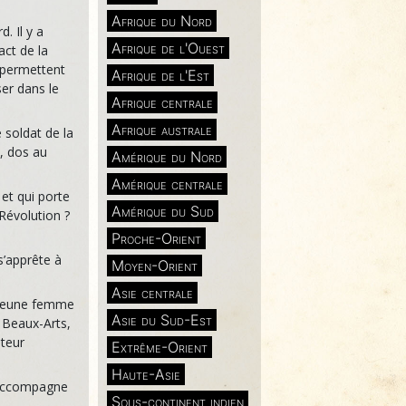
Afrique du Nord
. Il y a
Afrique de l'Ouest
act de la
i permettent
Afrique de l'Est
ser dans le
Afrique centrale
Afrique australe
 soldat de la
, dos au
Amérique du Nord
Amérique centrale
 et qui porte
Amérique du Sud
 Révolution ?
Proche-Orient
 s’apprête à
Moyen-Orient
Asie centrale
e jeune femme
Asie du Sud-Est
s Beaux-Arts,
iteur
Extrême-Orient
Haute-Asie
l’accompagne
Sous-continent indien