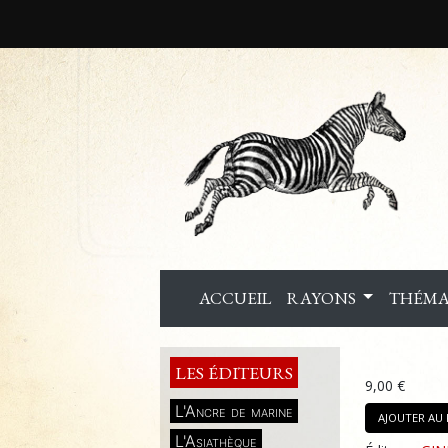
ACCUEIL
RAYONS
THÉMA
LES ÉDITEURS
9,00 €
L'Ancre de marine
AJOUTER AU 
L'Asiathèque