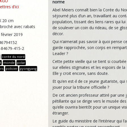
NKGO
norme
ettres d'ici
Abel Meiers connaît bien la Corée du Nord
séjourné plus d’un an, travaillant au cont
X 20 cm
population, tissant des liens rares qui lu
broché avec rabats
de soulever un coin du rideau, de se glis
décor.
 février 2019
Qui n’aimerait pas savoir à quoi pense ce
46794152
garde rapprochée, son corps en rempart
2-84679-415-2
Leader ?
corée du nord
Cette petite vieille qui se tient si courbée
t
monde
polar
sur elleles stigmates et les espoirs de la
ers
policier
pyongyang
Elle y croit encore, sans doute.
Et qu’en est-il de ce jeune guitariste, qui
jouer pour la tribune officielle ?
De cet ancien professeur attiré par un
pétillante qui se dirige vers le musée de
qu’elle ouvrira bientôt pour un unique vis
étranger.
Le guide du ministère de l’Intérieur qui 
semble porter un secret encombrant.