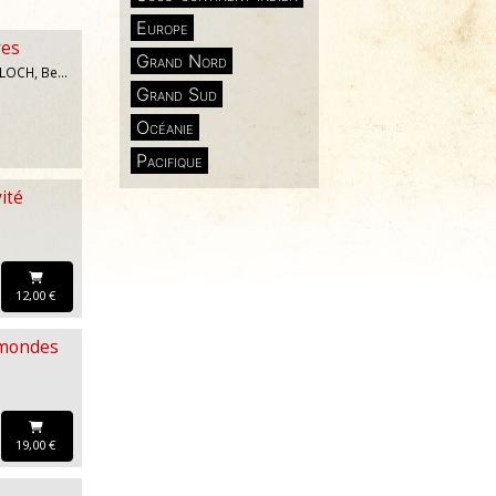
Europe
res
Grand Nord
Erwan CHARTIER-LE FLOCH, Bernard Galéron
Grand Sud
Océanie
Pacifique
vité
12,00 €
 mondes
19,00 €