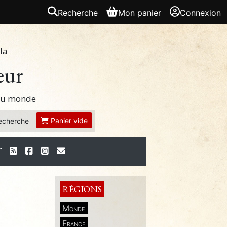
Recherche
Mon panier
Connexion
la
eur
 du monde
Panier vide
echerche
T
RÉGIONS
Monde
France