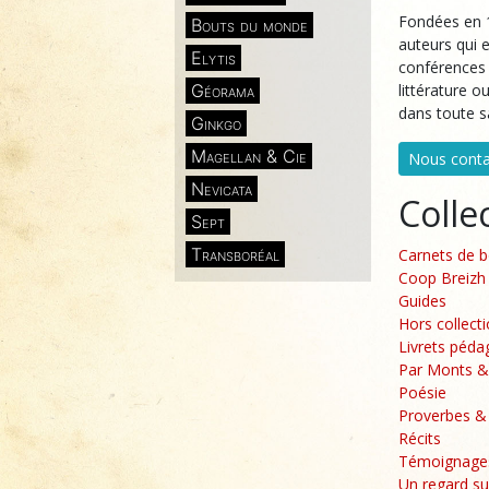
Fondées en 1
Bouts du monde
auteurs qui 
Elytis
conférences 
Géorama
littérature o
dans toute sa
Ginkgo
Magellan & Cie
Nous conta
Nevicata
Colle
Sept
Transboréal
Carnets de 
Coop Breizh
Guides
Hors collect
Livrets péda
Par Monts &
Poésie
Proverbes &
Récits
Témoignage
Un regard s