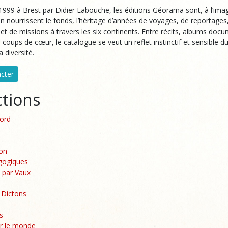
999 à Brest par Didier Labouche, les éditions Géorama sont, à l’ima
en nourrissent le fonds, l’héritage d’années de voyages, de reportages
et de missions à travers les six continents. Entre récits, albums docu
u coups de cœur, le catalogue se veut un reflet instinctif et sensible
 diversité.
cter
ctions
bord
ion
gogiques
 par Vaux
 Dictons
s
ur le monde