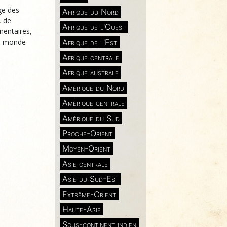
ge des
Afrique du Nord
, de
Afrique de l'Ouest
mentaires,
 du monde
Afrique de l'Est
Afrique centrale
Afrique australe
Amérique du Nord
Amérique centrale
Amérique du Sud
Proche-Orient
Moyen-Orient
Asie centrale
Asie du Sud-Est
Extrême-Orient
Haute-Asie
Sous-continent indien