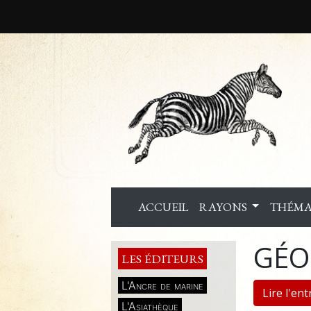
ACCUEIL
RAYONS
THÉMA
GÉO
LES ÉDITEURS
L'Ancre de marine
Lire l'en
L'Asiathèque