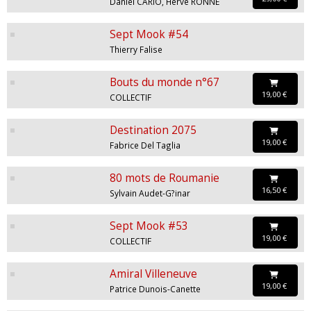
Daniel CARIO, Hervé RONNÉ
Sept Mook #54
Thierry Falise
Bouts du monde n°67
19,00 €
COLLECTIF
Destination 2075
19,00 €
Fabrice Del Taglia
80 mots de Roumanie
16,50 €
Sylvain Audet-G?inar
Sept Mook #53
19,00 €
COLLECTIF
Amiral Villeneuve
19,00 €
Patrice Dunois-Canette