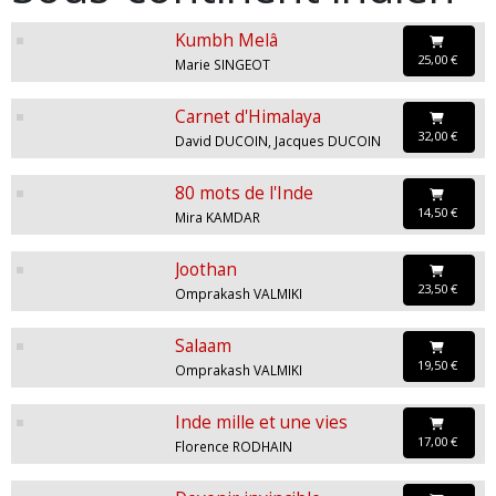
Kumbh Melâ
25,00 €
Marie SINGEOT
Carnet d'Himalaya
32,00 €
David DUCOIN, Jacques DUCOIN
80 mots de l'Inde
14,50 €
Mira KAMDAR
Joothan
23,50 €
Omprakash VALMIKI
Salaam
19,50 €
Omprakash VALMIKI
Inde mille et une vies
17,00 €
Florence RODHAIN