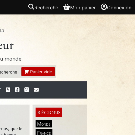
Recherche
Mon panier
Connexion
la
eur
 du monde
Panier vide
echerche
T
RÉGIONS
Monde
temps, que le
France
ous happe