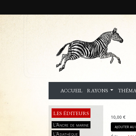
ACCUEIL
RAYONS
THÉMA
LES ÉDITEURS
10,00 €
L'Ancre de marine
AJOUTER AU 
L'Asiathèque