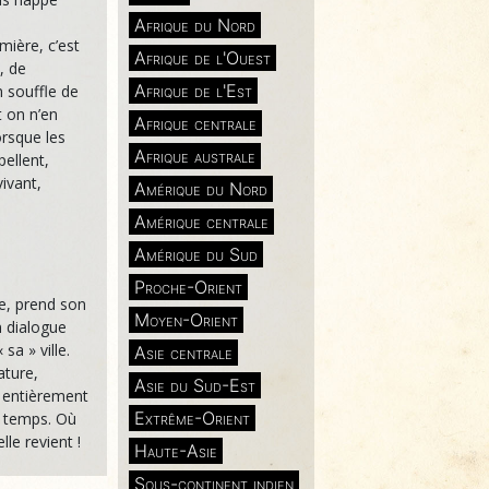
Afrique du Nord
mière, c’est
Afrique de l'Ouest
, de
Afrique de l'Est
n souffle de
t on n’en
Afrique centrale
orsque les
Afrique australe
pellent,
vivant,
Amérique du Nord
Amérique centrale
Amérique du Sud
Proche-Orient
he, prend son
Moyen-Orient
n dialogue
 sa » ville.
Asie centrale
ature,
Asie du Sud-Est
e, entièrement
Extrême-Orient
 temps. Où
lle revient !
Haute-Asie
Sous-continent indien