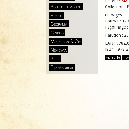
Éditeur :
MAG
Bouts du monde
Collection :
P
80 pages
Elytis
Format : 12 
Géorama
Façonnage : 
Ginkgo
Parution : 25
Magellan & Cie
EAN : 97823
ISBN : 978-
Nevicata
marseille
mo
Sept
Transboréal