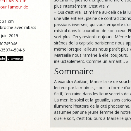
ELLAN & CIE
plus intensément. C’est vrai ?
our l'amour de
– Oui c’est vrai. Et même au-delà de la lu
une ville entière, pleine de contradictions
x 21 cm
passions inverses, qui vous emporte d’u
broché avec rabats
mistral dans le tourbillon de son cœur. E
 juin 2019
sort plus. On y revient toujours. Même l
sirènes de la capitale parisienne nous ap
50745046
même lorsque l’ailleurs nous paraît plus 
2-35074-504-6
Marseille nous ramène à elle, toujours,
nde
provence
inéluctablement. Comme un aimant… »
Sommaire
Alexandra Apikian, Marseillaise de souc
lecteur par la main et, sous la forme d’u
fictif, l’entraîne dans les lieux secrets de «
La mer, le soleil et la gouaille, sans caric
illuminent l’histoire de la cité phocéenn
assumée par une jeune femme de notre
qu’elle soit, c’est toujours à Marseille qu’e