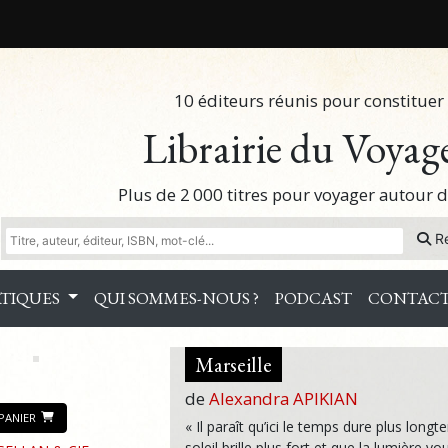
10 éditeurs réunis pour constituer 
Librairie du Voyag
Plus de 2 000 titres pour voyager autour
R
TIQUES
QUI SOMMES-NOUS ?
PODCAST
CONTAC
Marseille
de
Alexandra APIKIAN
PANIER
« Il paraît qu’ici le temps dure plus long
soleil brille plus fort et que la lumière v