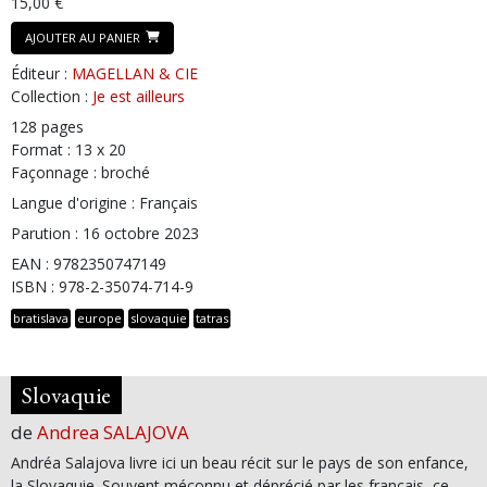
15,00 €
AJOUTER AU PANIER
Éditeur :
MAGELLAN & CIE
Collection :
Je est ailleurs
128 pages
Format : 13 x 20
Façonnage : broché
Langue d'origine : Français
Parution : 16 octobre 2023
EAN : 9782350747149
ISBN : 978-2-35074-714-9
bratislava
europe
slovaquie
tatras
Slovaquie
de
Andrea SALAJOVA
Andréa Salajova livre ici un beau récit sur le pays de son enfance,
la Slovaquie. Souvent méconnu et déprécié par les français, ce