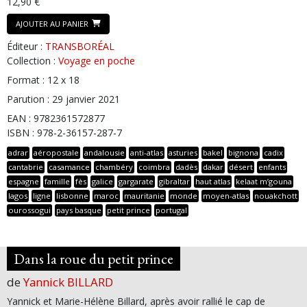
12,90 €
AJOUTER AU PANIER
Éditeur :
TRANSBORÉAL
Collection :
Voyage en poche
Format : 12 x 18
Parution : 29 janvier 2021
EAN : 9782361572877
ISBN : 978-2-36157-287-7
adrar
aéropostale
andalousie
anti-atlas
asturies
bakel
bignona
cadix
cantabrie
casamance
chambéry
coimbra
dadès
dakar
désert
enfants
espagne
famille
fès
galice
gargarate
gibraltar
haut atlas
kelaat m’gouna
lagos
ligne
lisbonne
maroc
mauritanie
monde
moyen-atlas
nouakchott
ourossogui
pays basque
petit prince
portugal
Dans la roue du petit prince
de
Yannick BILLARD
Yannick et Marie-Hélène Billard, après avoir rallié le cap de