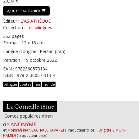
20,00 €
AJOUTER AU PANIER
Éditeur :
L'ASIATHÈQUE
Collection :
Les bilingues
352 pages
Format : 12 x 18 cm
Langue d'origine : Persan (Iran)
Parution : 19 octobre 2022
EAN : 9782360573134
ISBN : 978-2-36057-313-4
bilingue
contes
iran
monde
La Corneille têtue
Contes populaires d’Iran
de
ANONYME
et
Monireh KIANVACH-KECHAVARZI
(Traducteur·trice) ,
Brigitte SIMON-
HAMIDI
(Traducteur·trice)