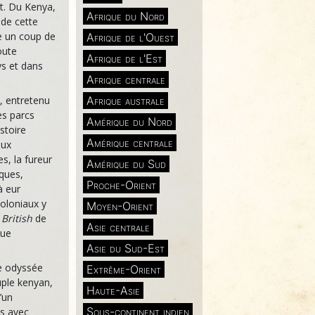
t. Du Kenya,
Afrique du Nord
 de cette
le un coup de
Afrique de l'Ouest
oute
Afrique de l'Est
ys et dans
Afrique centrale
Afrique australe
, entretenu
es parcs
Amérique du Nord
stoire
Amérique centrale
aux
s, la fureur
Amérique du Sud
iques,
Proche-Orient
à eur
oloniaux y
Moyen-Orient
 British
de
Asie centrale
que
Asie du Sud-Est
ne odyssée
Extrême-Orient
uple kenyan,
Haute-Asie
’un
Sous-continent indien
ns avec