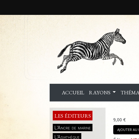
ACCUEIL
RAYONS
THÉMA
LES ÉDITEURS
9,00 €
L'Ancre de marine
AJOUTER AU 
L'Asiathèque