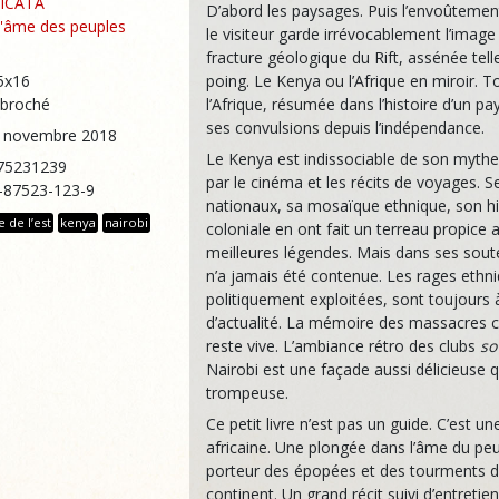
ICATA
D’abord les paysages. Puis l’envoûtemen
'âme des peuples
le visiteur garde irrévocablement l’image
fracture géologique du Rift, assénée tel
5x16
poing. Le Kenya ou l’Afrique en miroir. T
 broché
l’Afrique, résumée dans l’histoire d’un pa
ses convulsions depuis l’indépendance.
15 novembre 2018
Le Kenya est indissociable de son mythe
75231239
par le cinéma et les récits de voyages. S
2-87523-123-9
nationaux, sa mosaïque ethnique, son hi
e de l’est
kenya
nairobi
coloniale en ont fait un terreau propice 
meilleures légendes. Mais dans ses soute
n’a jamais été contenue. Les rages ethn
politiquement exploitées, sont toujours 
d’actualité. La mémoire des massacres c
reste vive. L’ambiance rétro des clubs
so
Nairobi est une façade aussi délicieuse 
trompeuse.
Ce petit livre n’est pas un guide. C’est u
africaine. Une plongée dans l’âme du pe
porteur des épopées et des tourments d
continent. Un grand récit suivi d’entretie