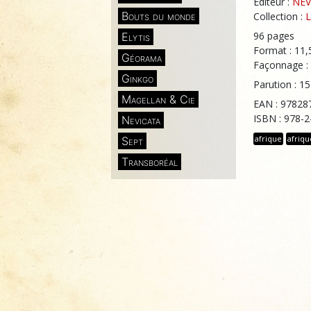
Éditeur :
NEV
Bouts du monde
Collection :
L
96 pages
Elytis
Format : 11,
Géorama
Façonnage :
Ginkgo
Parution : 
Magellan & Cie
EAN : 97828
ISBN : 978-
Nevicata
afrique
afriqu
Sept
Transboréal