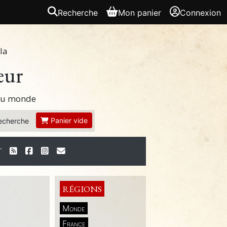
Recherche
Mon panier
Connexion
la
eur
 du monde
Panier vide
echerche
T
RÉGIONS
Monde
France