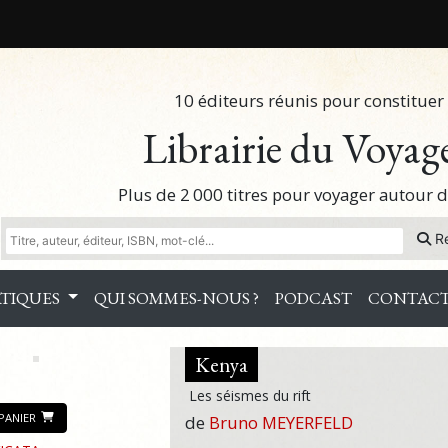
10 éditeurs réunis pour constituer 
Librairie du Voyag
Plus de 2 000 titres pour voyager autour
R
TIQUES
QUI SOMMES-NOUS ?
PODCAST
CONTAC
Kenya
Les séismes du rift
PANIER
de
Bruno MEYERFELD