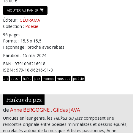
18,00 €
AJOUTER AU PANIER
Éditeur :
GÉORAMA
Collection :
Poésie
96 pages
Format : 15,5 x 15,5
Façonnage : broché avec rabats
Parution : 15 mai 2024
EAN : 9791096216918
ISBN : 979-10-96216-91-8
art
dessin
haïku
jazz
monde
musique
poésie
Haïkus du jazz
de
Anne BERGOGNE
,
Gildas JAVA
Uniques en leur genre, les
Haïkus du Jazz
composent une
rencontre originale entre poésies minimalistes et dessins épurés,
entrelacés autour de la musique. Artistes passionnés, Anne