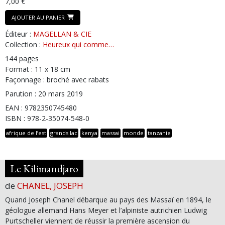
7,00 €
AJOUTER AU PANIER
Éditeur :
MAGELLAN & CIE
Collection :
Heureux qui comme…
144 pages
Format : 11 x 18 cm
Façonnage : broché avec rabats
Parution : 20 mars 2019
EAN : 9782350745480
ISBN : 978-2-35074-548-0
afrique de l’est
grands lac
kenya
massai
monde
tanzanie
Le Kilimandjaro
de
CHANEL, JOSEPH
Quand Joseph Chanel débarque au pays des Massaï en 1894, le
géologue allemand Hans Meyer et l’alpiniste autrichien Ludwig
Purtscheller viennent de réussir la première ascension du