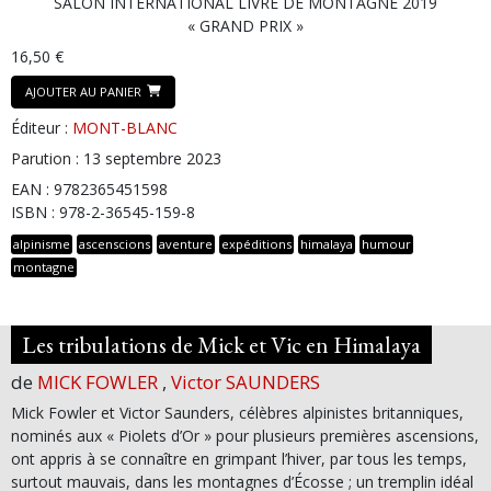
SALON INTERNATIONAL LIVRE DE MONTAGNE 2019
« GRAND PRIX »
16,50 €
AJOUTER AU PANIER
Éditeur :
MONT-BLANC
Parution : 13 septembre 2023
EAN : 9782365451598
ISBN : 978-2-36545-159-8
alpinisme
ascenscions
aventure
expéditions
himalaya
humour
montagne
Les tribulations de Mick et Vic en Himalaya
de
MICK FOWLER
,
Victor SAUNDERS
Mick Fowler et Victor Saunders, célèbres alpinistes britanniques,
nominés aux « Piolets d’Or » pour plusieurs premières ascensions,
ont appris à se connaître en grimpant l’hiver, par tous les temps,
surtout mauvais, dans les montagnes d’Écosse ; un tremplin idéal