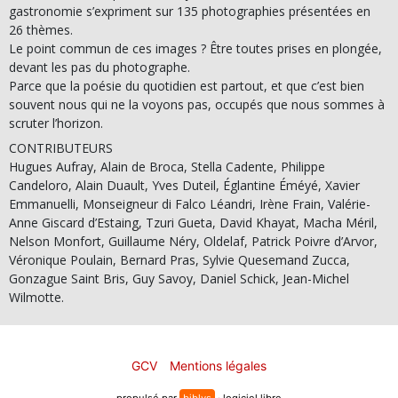
gastronomie s’expriment sur 135 photographies présentées en
26 thèmes.
Le point commun de ces images ? Être toutes prises en plongée,
devant les pas du photographe.
Parce que la poésie du quotidien est partout, et que c’est bien
souvent nous qui ne la voyons pas, occupés que nous sommes à
scruter l’horizon.
CONTRIBUTEURS
Hugues Aufray, Alain de Broca, Stella Cadente, Philippe
Candeloro, Alain Duault, Yves Duteil, Églantine Éméyé, Xavier
Emmanuelli, Monseigneur di Falco Léandri, Irène Frain, Valérie-
Anne Giscard d’Estaing, Tzuri Gueta, David Khayat, Macha Méril,
Nelson Monfort, Guillaume Néry, Oldelaf, Patrick Poivre d’Arvor,
Véronique Poulain, Bernard Pras, Sylvie Quesemand Zucca,
Gonzague Saint Bris, Guy Savoy, Daniel Schick, Jean-Michel
Wilmotte.
GCV
Mentions légales
propulsé par
biblys
· logiciel libre