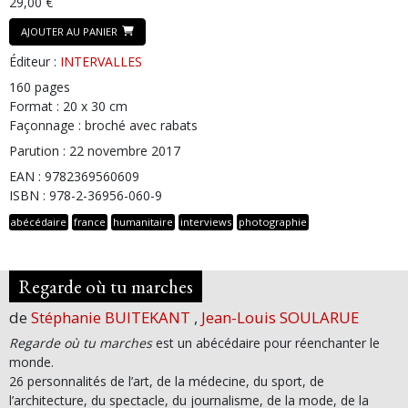
29,00 €
AJOUTER AU PANIER
Éditeur :
INTERVALLES
160 pages
Format : 20 x 30 cm
Façonnage : broché avec rabats
Parution : 22 novembre 2017
EAN : 9782369560609
ISBN : 978-2-36956-060-9
abécédaire
france
humanitaire
interviews
photographie
Regarde où tu marches
de
Stéphanie BUITEKANT
,
Jean-Louis SOULARUE
Regarde où tu marches
est un abécédaire pour réenchanter le
monde.
26 personnalités de l’art, de la médecine, du sport, de
l’architecture, du spectacle, du journalisme, de la mode, de la