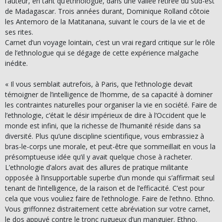
l’auteur, en tant qu’ethnologue, dans une vallée retirée du sud-est
de Madagascar. Trois années durant, Dominique Rolland côtoie
les Antemoro de la Matitanana, suivant le cours de la vie et de
ses rites.
Carnet d’un voyage lointain, c’est un vrai regard critique sur le rôle
de l’ethnologue qui se dégage de cette expérience malgache
inédite.
« Il vous semblait autrefois, à Paris, que l’ethnologie devait
témoigner de l’intelligence de l’homme, de sa capacité à dominer
les contraintes naturelles pour organiser la vie en société. Faire de
l’ethnologie, c’était le désir impérieux de dire à l’Occident que le
monde est infini, que la richesse de l’humanité réside dans sa
diversité. Plus qu’une discipline scientifique, vous embrassiez à
bras-le-corps une morale, et peut-être que sommeillait en vous la
présomptueuse idée qu’il y avait quelque chose à racheter.
L’ethnologie d’alors avait des allures de pratique militante
opposée à l’insupportable superbe d’un monde qui s’affirmait seul
tenant de l’intelligence, de la raison et de l’efficacité. C’est pour
cela que vous vouliez faire de l’ethnologie. Faire de l’ethno. Ethno.
Vous griffonnez distraitement cette abréviation sur votre carnet,
le dos appuyé contre le tronc rugueux d’un manguier. Ethno.