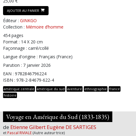
25,00 €
AJOUTER AU PANIER
Éditeur :
GINKGO
Collection :
Mémoire d’homme
454 pages
Format : 14 X 20 cm
Façonnage : carré/collé
Langue d'origine : Français (France)
Parution : 7 janvier 2026
EAN : 9782846796224
ISBN : 978-2-84679-622-4
amérique centrale
amérique du sud
aventure
ethnographie
france
histoire
Voyage en Amérique du Sud (1833-1835)
de
Etienne Gilbert Eugène DE SARTIGES
et
Pascal RIVIALE
(Autre auteur·trice)