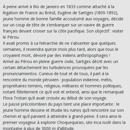
À peine arrivé à Rio de Janeiro en 1833 comme attaché à la
légation de France au Brésil, Eugène de Sartiges (1809-1892),
jeune homme de bonne famille accoutumé aux voyages, décide
sur un coup de tête de s’embarquer sur un navire de guerre
français devant croiser sur la côte pacifique. Son objectif : visiter
le Pérou.
Il avait promis à sa hiérarchie de ne s’absenter que quelques
semaines, il reviendra quinze mois plus tard, alors que tous le
croyaient mort, dévoré par des Indiens anthropophages !
Arrivé au Pérou en pleine guerre civile, Sartiges décrit avec un
certain détachement les turbulences provoquées par les
pronunciamientos. Curieux de tout et de tous, il part à la
rencontre du monde péruvien : population indienne, métis,
propriétaires terriens, religieux, militaires et hommes politiques,
notant fébrilement ce qu’il voit et entend, ainsi que le remarquait
Flora Tristan qu’il avait croisée au début de son voyage.
Le passé précolombien du pays tient une place importante : le
jeune homme dessine et étudie les ruines qu’il rencontre sur son
chemin et qu’il parvient à atteindre à grand-peine. Il sera ainsi le
premier voyageur à explorer Choquequirao, site inca isolé dans la
montagne à plus de 3000 m d’altitude.