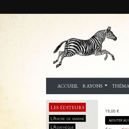
ACCUEIL
RAYONS
THÉMA
LES ÉDITEURS
19,00 €
L'Ancre de marine
AJOUTER AU 
L'Asiathèque