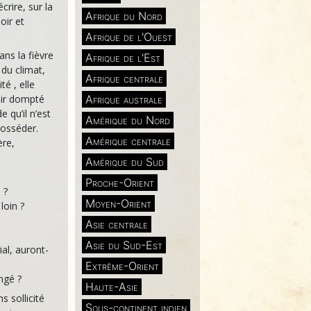
crire, sur la
Afrique du Nord
oir et
Afrique de l'Ouest
ans la fièvre
Afrique de l'Est
 du climat,
Afrique centrale
té , elle
Afrique australe
voir dompté
e qu’il n’est
Amérique du Nord
posséder.
Amérique centrale
ère,
Amérique du Sud
Proche-Orient
 ?
Moyen-Orient
loin ?
Asie centrale
Asie du Sud-Est
ial, auront-
Extrême-Orient
ngé ?
Haute-Asie
s sollicité
Sous-continent indien