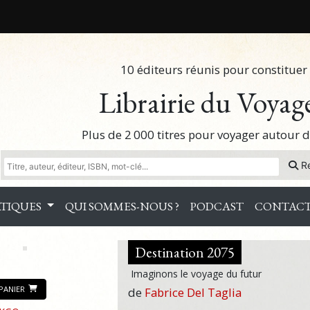
10 éditeurs réunis pour constituer 
Librairie du Voyag
Plus de 2 000 titres pour voyager autour
R
TIQUES
QUI SOMMES-NOUS ?
PODCAST
CONTAC
Destination 2075
Imaginons le voyage du futur
PANIER
de
Fabrice Del Taglia