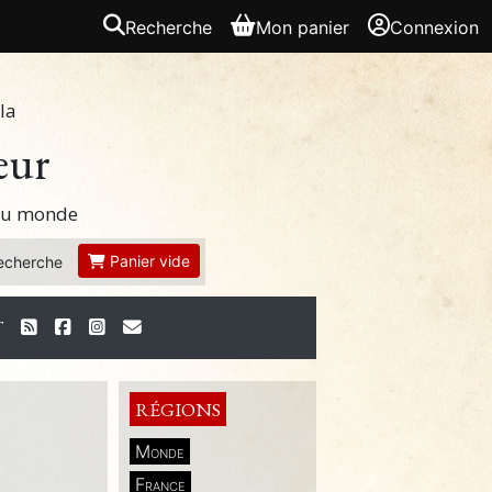
Recherche
Mon panier
Connexion
la
eur
 du monde
Panier vide
echerche
T
RÉGIONS
Monde
France