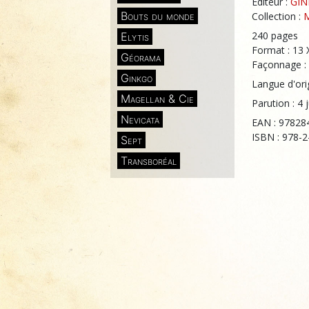
Éditeur :
GI
Bouts du monde
Collection :
240 pages
Elytis
Format : 13 
Géorama
Façonnage : 
Ginkgo
Langue d'orig
Magellan & Cie
Parution : 4 
Nevicata
EAN : 97828
ISBN : 978-
Sept
Transboréal