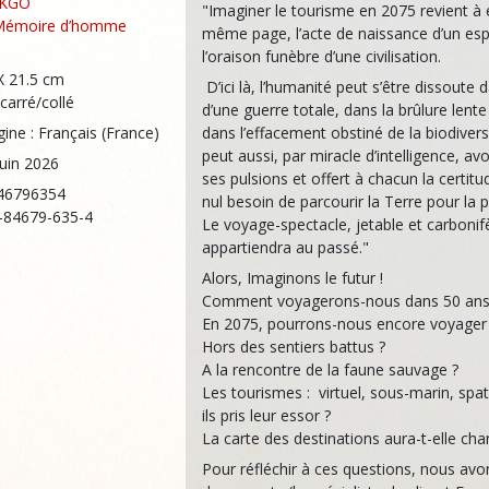
NKGO
"Imaginer le tourisme en 2075 revient à é
Mémoire d’homme
même page, l’acte de naissance d’un esp
l’oraison funèbre d’une civilisation.
X 21.5 cm
D’ici là, l’humanité peut s’être dissoute d
carré/collé
d’une guerre totale, dans la brûlure lente
ine : Français (France)
dans l’effacement obstiné de la biodiversi
peut aussi, par miracle d’intelligence, a
juin 2026
ses pulsions et offert à chacun la certitud
46796354
nul besoin de parcourir la Terre pour la 
2-84679-635-4
Le voyage-spectacle, jetable et carbonif
appartiendra au passé."
Alors, Imaginons le futur !
Comment voyagerons-nous dans 50 ans
En 2075, pourrons-nous encore voyager 
Hors des sentiers battus ?
A la rencontre de la faune sauvage ?
Les tourismes : virtuel, sous-marin, spat
ils pris leur essor ?
La carte des destinations aura-t-elle cha
Pour réfléchir à ces questions, nous avon