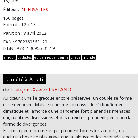
16,00 €
Éditeur :
INTERVALLES
160 pages
Format : 12 x 18
Parution : 8 avril 2022
EAN : 9782369563129
ISBN : 978-2-36956-312-9
amour
cyclades
epidémie/pandémie
grèce
monde
Un été à Anafi
de
François-Xavier FRELAND
Au cœur d’une île grecque encore préservée, un couple se forme
et se découvre. Mais le tourisme de masse, le réchauffement
climatique et l’amorce d’une pandémie font planer des menaces
qui, au fil des discussions et des étreintes, prennent peu à peu la
forme de divergences.
Est-ce la pente naturelle que prennent toutes les amours, ou
quelque chose de plus grave que la jalousie et les inconséquences