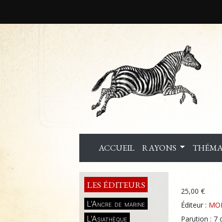
ACCUEIL
RAYONS
THÉMA
LES ÉDITEURS
25,00 €
L'Ancre de marine
Éditeur :
MO
L'Asiathèque
Parution : 7