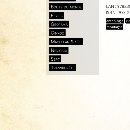
EAN : 97823
Bouts du monde
ISBN : 978-
Elytis
anthologie
cl
Géorama
montagne
Ginkgo
Magellan & Cie
Nevicata
Sept
Transboréal