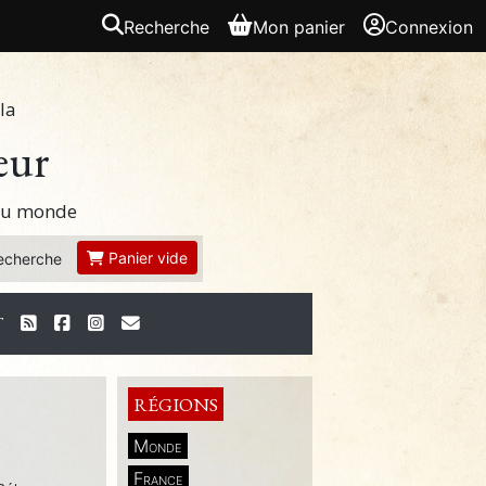
Recherche
Mon panier
Connexion
la
eur
 du monde
Panier vide
echerche
T
RÉGIONS
Monde
France