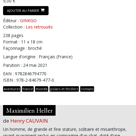
9,00 €
AJOUTER AU PANIER
Éditeur :
GINKGO
Collection :
Les retrouvés
238 pages
Format : 11 x 18 cm
Façonnage : broché
Langue d'origine : Français (France)
Parution : 24 mai 2021
EAN : 9782846794770
ISBN : 978-2-84679-477-0
aventures
france
monde
polars et thrillers
romans
Maximilien Heller
de
Henry CAUVAIN
Un homme, de grande et fine stature, solitaire et misanthrope,
vivant quasiment reclus en compagnie d’un chat, doté d’une