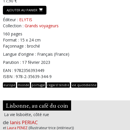
17,90 €
AJOUTER AU PANIER
Éditeur :
ELYTIS
Collection :
Grands voyageurs
160 pages
Format : 15 x 24 cm
Façonnage : broché
Langue d'origine : Français (France)
Parution : 17 février 2023
EAN : 9782356393449
ISBN : 978-2-35639-344-9
europe
monde
portugal
regard tendre
vie quotidienne
Lisbonne, au café du coin
La vie lisboète, côté rue
de
Ianis PERIAC
et
Laura PENEZ
(Illustrateur·trice (intérieur))