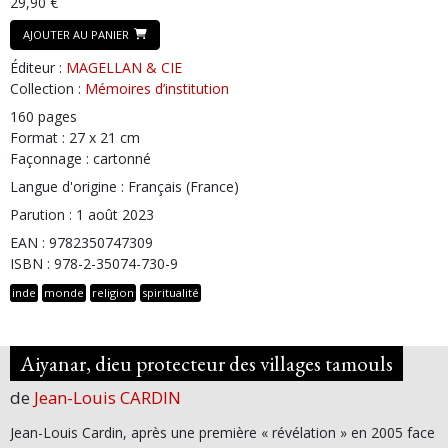
29,90 €
AJOUTER AU PANIER
Éditeur :
MAGELLAN & CIE
Collection :
Mémoires d’institution
160 pages
Format : 27 x 21 cm
Façonnage : cartonné
Langue d'origine : Français (France)
Parution : 1 août 2023
EAN : 9782350747309
ISBN : 978-2-35074-730-9
inde
monde
religion
spiritualité
Aiyanar, dieu protecteur des villages tamouls
de
Jean-Louis CARDIN
Jean-Louis Cardin, après une première « révélation » en 2005 face