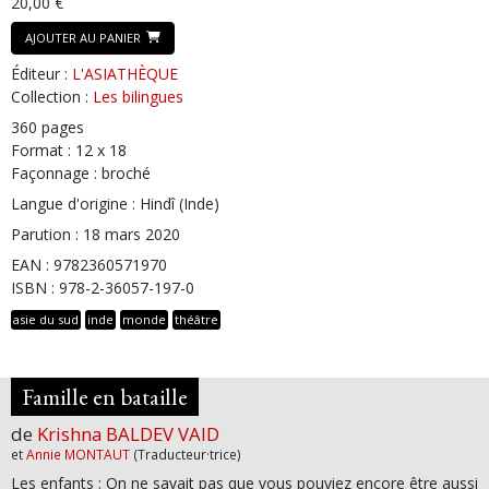
20,00 €
AJOUTER AU PANIER
Éditeur :
L'ASIATHÈQUE
Collection :
Les bilingues
360 pages
Format : 12 x 18
Façonnage : broché
Langue d'origine : Hindî (Inde)
Parution : 18 mars 2020
EAN : 9782360571970
ISBN : 978-2-36057-197-0
asie du sud
inde
monde
théâtre
Famille en bataille
de
Krishna BALDEV VAID
et
Annie MONTAUT
(Traducteur·trice)
Les enfants : On ne savait pas que vous pouviez encore être aussi