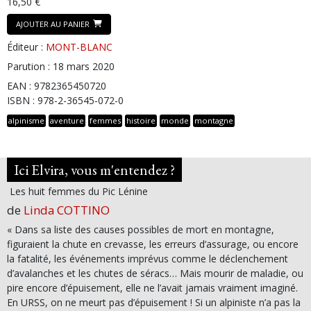
16,50 €
AJOUTER AU PANIER
Éditeur :
MONT-BLANC
Parution : 18 mars 2020
EAN : 9782365450720
ISBN : 978-2-36545-072-0
alpinisme
aventure
femmes
histoire
monde
montagne
Ici Elvira, vous m'entendez ?
Les huit femmes du Pic Lénine
de
Linda COTTINO
« Dans sa liste des causes possibles de mort en montagne,
figuraient la chute en crevasse, les erreurs d’assurage, ou encore
la fatalité, les événements imprévus comme le déclenchement
d’avalanches et les chutes de séracs… Mais mourir de maladie, ou
pire encore d’épuisement, elle ne l’avait jamais vraiment imaginé.
En URSS, on ne meurt pas d’épuisement ! Si un alpiniste n’a pas la