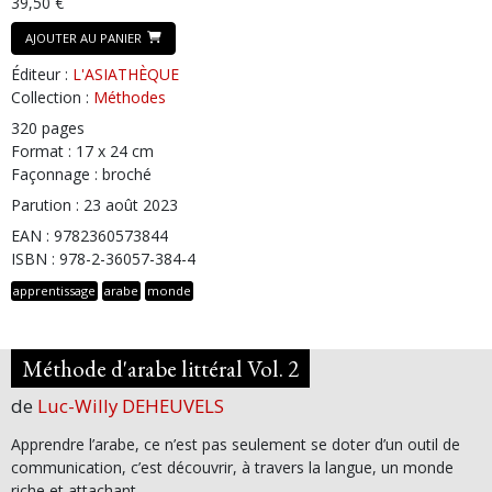
39,50 €
AJOUTER AU PANIER
Éditeur :
L'ASIATHÈQUE
Collection :
Méthodes
320 pages
Format : 17 x 24 cm
Façonnage : broché
Parution : 23 août 2023
EAN : 9782360573844
ISBN : 978-2-36057-384-4
apprentissage
arabe
monde
Méthode d'arabe littéral Vol. 2
de
Luc-Willy DEHEUVELS
Apprendre l’arabe, ce n’est pas seulement se doter d’un outil de
communication, c’est découvrir, à travers la langue, un monde
riche et attachant.