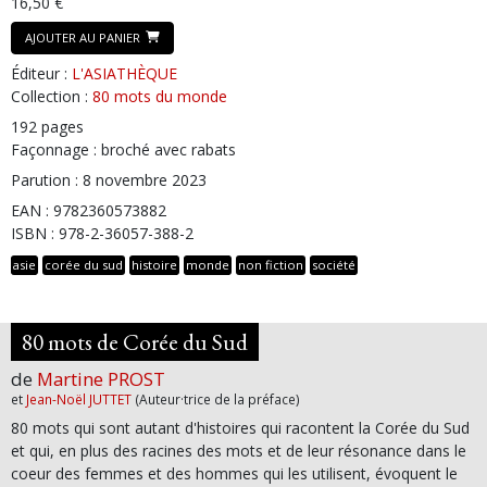
16,50 €
AJOUTER AU PANIER
Éditeur :
L'ASIATHÈQUE
Collection :
80 mots du monde
192 pages
Façonnage : broché avec rabats
Parution : 8 novembre 2023
EAN : 9782360573882
ISBN : 978-2-36057-388-2
asie
corée du sud
histoire
monde
non fiction
société
80 mots de Corée du Sud
de
Martine PROST
et
Jean-Noël JUTTET
(Auteur·trice de la préface)
80 mots qui sont autant d'histoires qui racontent la Corée du Sud
et qui, en plus des racines des mots et de leur résonance dans le
coeur des femmes et des hommes qui les utilisent, évoquent le