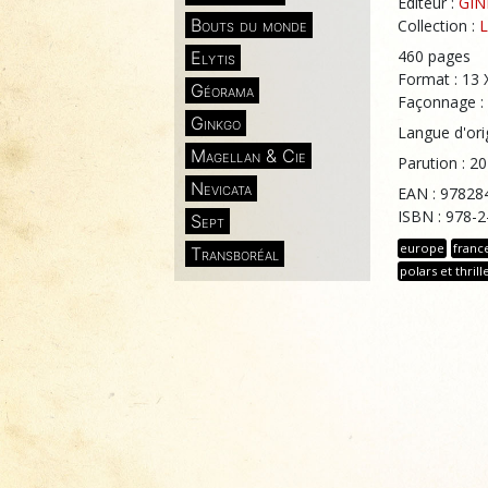
Éditeur :
GI
Bouts du monde
Collection :
L
460 pages
Elytis
Format : 13 
Géorama
Façonnage : 
Ginkgo
Langue d'orig
Magellan & Cie
Parution : 2
Nevicata
EAN : 97828
ISBN : 978-
Sept
europe
franc
Transboréal
polars et thrill