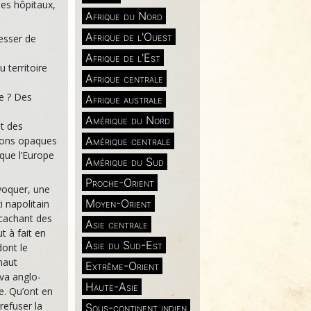
des hôpitaux,
Afrique du Nord
Afrique de l'Ouest
esser de
Afrique de l'Est
u territoire
Afrique centrale
se ? Des
Afrique australe
Amérique du Nord
t des
sions opaques
Amérique centrale
 que l’Europe
Amérique du Sud
Proche-Orient
ovoquer, une
Moyen-Orient
i napolitain
 cachant des
Asie centrale
t à fait en
Asie du Sud-Est
dont le
haut
Extrême-Orient
iva anglo-
Haute-Asie
e. Qu’ont en
refuser la
Sous-continent indien