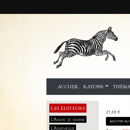
ACCUEIL
RAYONS
THÉMA
LES ÉDITEURS
21,00 €
L'Ancre de marine
AJOUTER AU 
L'Asiathèque