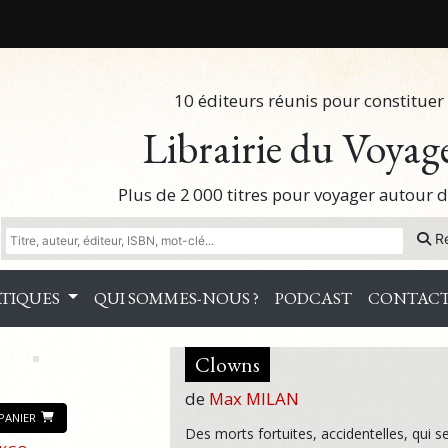
10 éditeurs réunis pour constituer 
Librairie du Voyag
Plus de 2 000 titres pour voyager autour
R
TIQUES
QUI SOMMES-NOUS ?
PODCAST
CONTAC
Clowns
de
Max MILAN
PANIER
Des morts fortuites, accidentelles, qui 