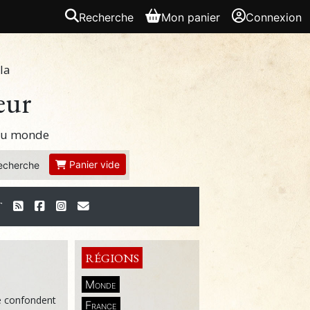
Recherche
Mon panier
Connexion
la
eur
 du monde
Panier vide
echerche
T
RÉGIONS
Monde
se confondent
France