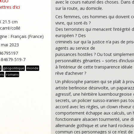
NKGO
avec le cours naturel des choses. Dans 
ettres d'ici
sur la route, au domicile.
Ces femmes, ces hommes qui doivent c
X 21.5 cm
vivre, qui sont-ils ?
carré/collé
Des terroristes qui menacent l’intégrité d
européen ? Des
ine : Français (France)
criminels sur qui la justice n’a pas de pri
0 mai 2023
agents au service de
46795197
puissances hostiles ? Ou tout simplemen
2-84679-519-7
personnalités gênantes – sortes d’inclu
à l’intérieur de cette transparence idéale
e
géopolitique
monde
rêve d’achever ?
ers
romans
Un philosophe parisien qui se plaît à pr
artiste berlinoise désinvolte, un paparazz
agressif, une héritière luxembourgeoise
secrets, un policier suisso-iranien pas tou
accord avec les règles, un clown rêveur 
comportement échappe aux calculs, un 
fonctionnaire alsacien tourmenté, une d
allemande gothique et une hard rockeus
commun ces personnages si ce n’est de 