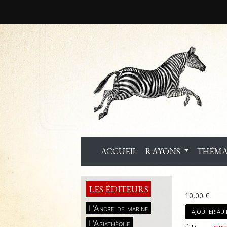
ACCUEIL
RAYONS
THÉMA
LES ÉDITEURS
10,00 €
L'Ancre de marine
AJOUTER AU 
L'Asiathèque