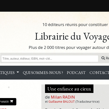
10 éditeurs réunis pour constituer 
Librairie du Voyag
Plus de 2 000 titres pour voyager autour
R
TIQUES
QUI SOMMES-NOUS ?
PODCAST
CONTAC
Une enfance au cieux
de
Milan RADIN
et
Guillaume BALOUT
(Traducteur·trice)
PANIER