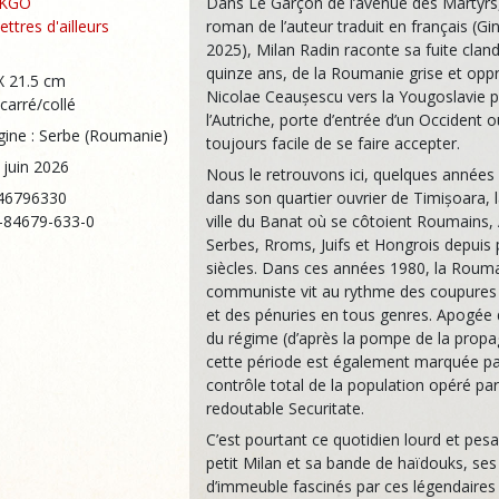
NKGO
Dans Le Garçon de l’avenue des Martyrs
ettres d'ailleurs
roman de l’auteur traduit en français (Gi
2025), Milan Radin raconte sa fuite cland
quinze ans, de la Roumanie grise et opp
X 21.5 cm
Nicolae Ceaușescu vers la Yougoslavie p
carré/collé
l’Autriche, porte d’entrée d’un Occident où
gine : Serbe (Roumanie)
toujours facile de se faire accepter.
 juin 2026
Nous le retrouvons ici, quelques années 
46796330
dans son quartier ouvrier de Timișoara, 
2-84679-633-0
ville du Banat où se côtoient Roumains,
Serbes, Rroms, Juifs et Hongrois depuis 
siècles. Dans ces années 1980, la Roum
communiste vit au rythme des coupures d
et des pénuries en tous genres. Apogée d
du régime (d’après la pompe de la prop
cette période est également marquée pa
contrôle total de la population opéré par
redoutable Securitate.
C’est pourtant ce quotidien lourd et pesa
petit Milan et sa bande de haïdouks, ses
d’immeuble fascinés par ces légendaires