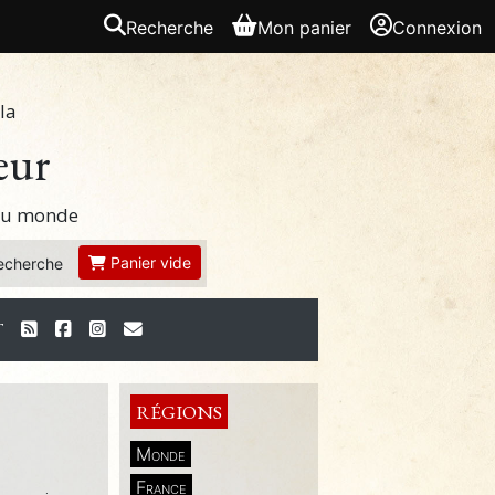
Recherche
Mon panier
Connexion
la
eur
 du monde
Panier vide
echerche
T
RÉGIONS
Monde
France