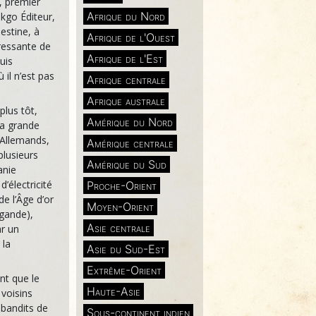
, premier
Afrique du Nord
nkgo Éditeur,
estine, à
Afrique de l'Ouest
ressante de
Afrique de l'Est
uis
 il n’est pas
Afrique centrale
Afrique australe
plus tôt,
Amérique du Nord
la grande
 Allemands,
Amérique centrale
plusieurs
Amérique du Sud
anie
’électricité
Proche-Orient
e l’Âge d’or
Moyen-Orient
agande),
Asie centrale
r un
 la
Asie du Sud-Est
Extrême-Orient
nt que le
Haute-Asie
 voisins
 bandits de
Sous-continent indien