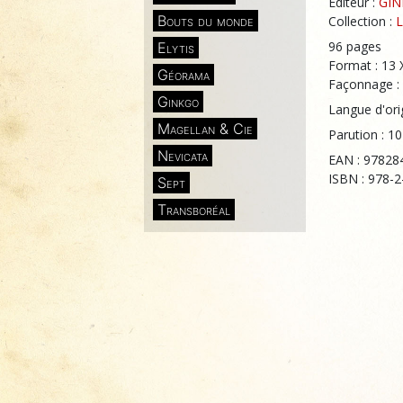
Éditeur :
GI
Bouts du monde
Collection :
L
96 pages
Elytis
Format : 13 
Géorama
Façonnage : 
Ginkgo
Langue d'ori
Magellan & Cie
Parution : 10
Nevicata
EAN : 97828
ISBN : 978-
Sept
Transboréal