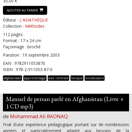
30,00 €
AJOUTER AU PANIER
Éditeur :
L'ASIATHÈQUE
Collection :
Méthodes
112 pages
Format : 17 x 24 cm
Façonnage : broché
Parution : 19 septembre 2003
EAN : 9782911053870
ISBN : 978-2-911053-87-0
afghanistan
apprentissage
asie centrale
lexique
vocabulaire
Manuel de persan parlé en Afghanistan (Livre +
1 CD mp3)
de
Mohammad Ali RAONAQ
Fruit d'une expérience pédagogique portant sur de nombreuses
années et particulièrement adapté aux besoins de la