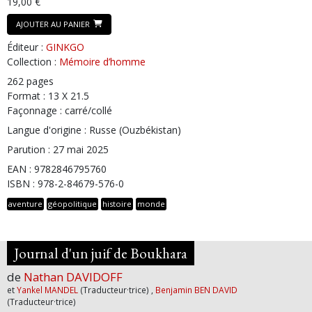
19,00 €
AJOUTER AU PANIER
Éditeur :
GINKGO
Collection :
Mémoire d’homme
262 pages
Format : 13 X 21.5
Façonnage : carré/collé
Langue d'origine : Russe (Ouzbékistan)
Parution : 27 mai 2025
EAN : 9782846795760
ISBN : 978-2-84679-576-0
aventure
géopolitique
histoire
monde
Journal d'un juif de Boukhara
de
Nathan DAVIDOFF
et
Yankel MANDEL
(Traducteur·trice) ,
Benjamin BEN DAVID
(Traducteur·trice)