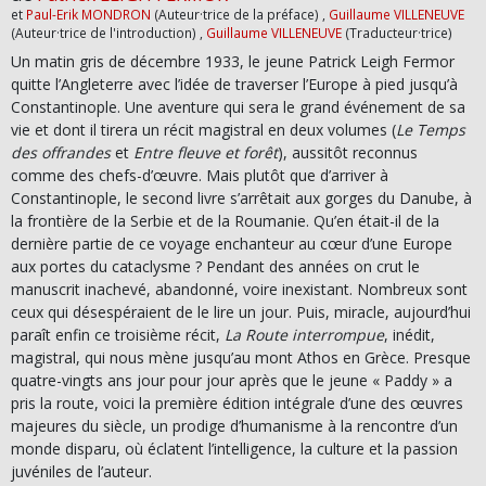
et
Paul-Erik MONDRON
(Auteur·trice de la préface) ,
Guillaume VILLENEUVE
(Auteur·trice de l'introduction) ,
Guillaume VILLENEUVE
(Traducteur·trice)
Un matin gris de décembre 1933, le jeune Patrick Leigh Fermor
quitte l’Angleterre avec l’idée de traverser l’Europe à pied jusqu’à
Constantinople. Une aventure qui sera le grand événement de sa
vie et dont il tirera un récit magistral en deux volumes (
Le Temps
des offrandes
et
Entre fleuve et forêt
), aussitôt reconnus
comme des chefs-d’œuvre. Mais plutôt que d’arriver à
Constantinople, le second livre s’arrêtait aux gorges du Danube, à
la frontière de la Serbie et de la Roumanie. Qu’en était-il de la
dernière partie de ce voyage enchanteur au cœur d’une Europe
aux portes du cataclysme ? Pendant des années on crut le
manuscrit inachevé, abandonné, voire inexistant. Nombreux sont
ceux qui désespéraient de le lire un jour. Puis, miracle, aujourd’hui
paraît enfin ce troisième récit,
La Route interrompue
, inédit,
magistral, qui nous mène jusqu’au mont Athos en Grèce. Presque
quatre-vingts ans jour pour jour après que le jeune « Paddy » a
pris la route, voici la première édition intégrale d’une des œuvres
majeures du siècle, un prodige d’humanisme à la rencontre d’un
monde disparu, où éclatent l’intelligence, la culture et la passion
juvéniles de l’auteur.