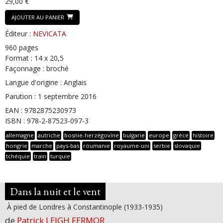
29,00 €
AJOUTER AU PANIER
Éditeur :
NEVICATA
960 pages
Format : 14 x 20,5
Façonnage : broché
Langue d'origine : Anglais
Parution : 1 septembre 2016
EAN : 9782875230973
ISBN : 978-2-87523-097-3
allemagne
autriche
bosnie-herzégovine
bulgarie
europe
grèce
histoire
hongrie
marche
pays-bas
roumanie
royaume-uni
serbie
slovaquie
tchéquie
train
turquie
Dans la nuit et le vent
À pied de Londres à Constantinople (1933-1935)
de
Patrick LEIGH FERMOR