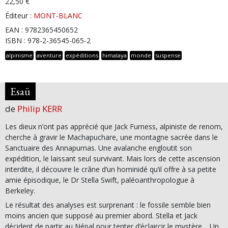
22,50 €
Éditeur :
MONT-BLANC
EAN : 9782365450652
ISBN : 978-2-36545-065-2
alpinisme
aventure
expéditions
himalaya
monde
suspense
Esaü
de
Philip KERR
Les dieux n’ont pas apprécié que Jack Furness, alpiniste de renom,
cherche à gravir le Machapuchare, une montagne sacrée dans le
Sanctuaire des Annapurnas. Une avalanche engloutit son
expédition, le laissant seul survivant. Mais lors de cette ascension
interdite, il découvre le crâne d’un hominidé qu’il offre à sa petite
amie épisodique, le Dr Stella Swift, paléoanthropologue à
Berkeley.
Le résultat des analyses est surprenant : le fossile semble bien
moins ancien que supposé au premier abord. Stella et Jack
décident de partir au Népal pour tenter d’éclaircir le mystère… Un