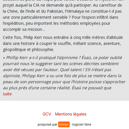
projet auquel la CIA ne demande qu’à participer. Au carrefour de
la Chine, de l’Inde et du Pakistan, l’Himalaya ne constitue-t-il pas
une zone particulièrement sensible ? Pour l’espion infiltré dans
l’expédition, peu importent les méthodes employées pour
accomplir sa mission…
Cette fois, Philip Kerr nous entraîne à cinq mille mètres d’altitude
dans une histoire à couper le souffle, mêlant science, aventure,
géopolitique et philosophie.
«
Phillip Kerr a-t-il pratiqué l’alpinisme ? Ésaü, ce polar oublié
pourrait nous le suggérer tant les scènes décrites semblent
avoir été vécues par l’auteur. Quel talent ! S’il n’était pas
alpiniste, Philipp Kerr a su une fois de plus se mettre dans la
peau de son personnage pour que l’histoire puisse s’approcher
au plus près d’une certaine réalité. Ésaü ne pouvait que
trouver sa place dans la collection Mont-Blanc Noir des
suite
Éditions du Mont-Blanc, le septième titre de la collection.
»
Catherine Destivelle, directrice des Éditions du Mont-Blanc
GCV
Mentions légales
propulsé par
biblys
· logiciel libre