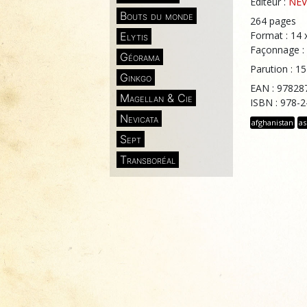
Éditeur :
NEV
Bouts du monde
264 pages
Format : 14 
Elytis
Façonnage :
Géorama
Parution : 1
Ginkgo
EAN : 97828
Magellan & Cie
ISBN : 978-
Nevicata
afghanistan
as
Sept
Transboréal