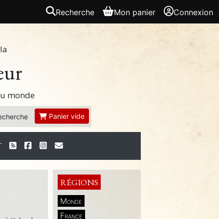
Recherche
Mon panier
Connexion
la
eur
 du monde
Panier vide
echerche
T
RÉGIONS
Monde
France