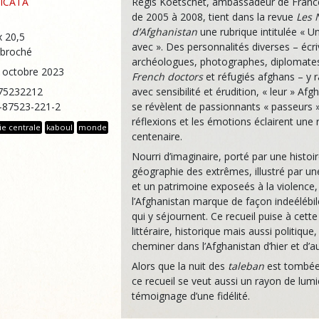
ICATA
Régis Koetschet, ambassadeur de Franc
de 2005 à 2008, tient dans la revue
Les 
d’Afghanistan
une rubrique intitulée « Un
x 20,5
avec ». Des personnalités diverses – écri
 broché
archéologues, photographes, diplomates
5 octobre 2023
French doctors
et réfugiés afghans – y 
75232212
avec sensibilité et érudition, « leur » Afgh
2-87523-221-2
se révèlent de passionnants « passeurs »
réflexions et les émotions éclairent une 
ie centrale
kaboul
monde
centenaire.
Nourri d’imaginaire, porté par une histoi
géographie des extrêmes, illustré par un
et un patrimoine exposeés à la violence,
l’Afghanistan marque de façon indeélébi
qui y séjournent. Ce recueil puise à cette
littéraire, historique mais aussi politique
cheminer dans l’Afghanistan d’hier et d’au
Alors que la nuit des
taleban
est tombée
ce recueil se veut aussi un rayon de lumi
témoignage d’une fidélité.