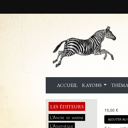
ACCUEIL
RAYONS
THÉMA
LES ÉDITEURS
19,00 €
L'Ancre de marine
AJOUTER AU 
L'Asiathèque