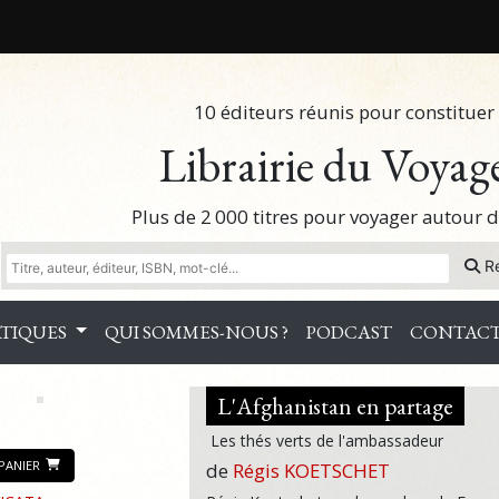
10 éditeurs réunis pour constituer 
Librairie du Voyag
Plus de 2 000 titres pour voyager autour
R
TIQUES
QUI SOMMES-NOUS ?
PODCAST
CONTAC
L'Afghanistan en partage
Les thés verts de l'ambassadeur
PANIER
de
Régis KOETSCHET