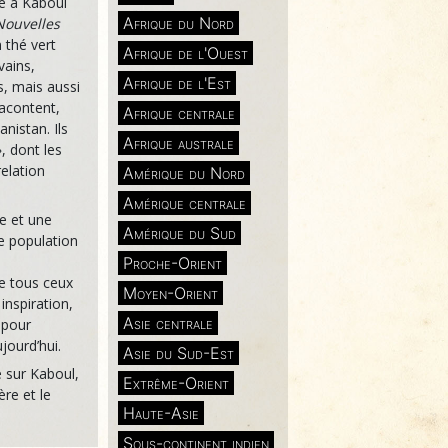
e à Kaboul
Afrique du Nord
Nouvelles
 thé vert
Afrique de l'Ouest
vains,
Afrique de l'Est
, mais aussi
racontent,
Afrique centrale
anistan. Ils
Afrique australe
, dont les
relation
Amérique du Nord
Amérique centrale
re et une
Amérique du Sud
e population
Proche-Orient
le tous ceux
Moyen-Orient
 inspiration,
Asie centrale
, pour
jourd’hui.
Asie du Sud-Est
 sur Kaboul,
Extrême-Orient
ère et le
Haute-Asie
Sous-continent indien