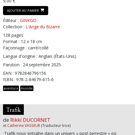
9,00 €
AJOUTER AU PANIER
Éditeur :
GINKGO
Collection :
L'Ange du Bizarre
128 pages
Format : 12 x 18 cm
Façonnage : carré/collé
Langue d'origine : Anglais (États-Unis)
Parution : 24 septembre 2025
EAN : 9782846796156
ISBN : 978-2-84679-615-6
aventure
monde
Trafik
de
Rikki DUCORNET
et
Catherine VASSEUR
(Traducteur·trice)
Trafik nous entraîne dans un univers « post-terrestre » où