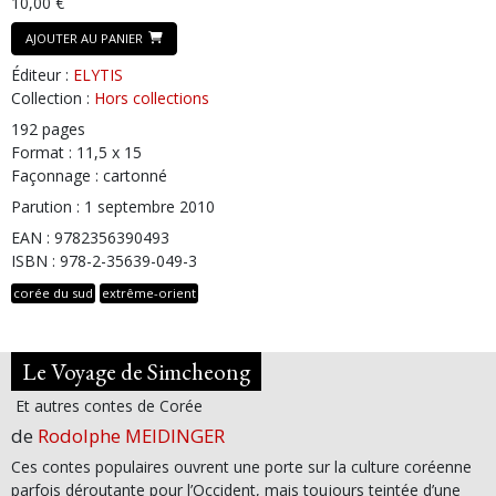
10,00 €
AJOUTER AU PANIER
Éditeur :
ELYTIS
Collection :
Hors collections
192 pages
Format : 11,5 x 15
Façonnage : cartonné
Parution : 1 septembre 2010
EAN : 9782356390493
ISBN : 978-2-35639-049-3
corée du sud
extrême-orient
Le Voyage de Simcheong
Et autres contes de Corée
de
Rodolphe MEIDINGER
Ces contes populaires ouvrent une porte sur la culture coréenne
parfois déroutante pour l’Occident, mais toujours teintée d’une