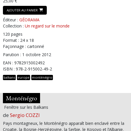
25,00 €
AJOUTER AU PANIER
Éditeur :
GÉORAMA
Collection :
Un regard sur le monde
120 pages
Format : 24 x 18
Façonnage : cartonné
Parution : 1 octobre 2012
EAN : 9782915002492
ISBN : 978-2-915002-49-2
balkans
europe
monténégro
Monténégro
Fenêtre sur les Balkans
de
Sergio COZZI
Pays montagneux, le Monténégro apparaît bien enclavé entre la
Croatie, la Bosnie-Herzégovine, la Serbie, le Kosovo et l’Albanie.