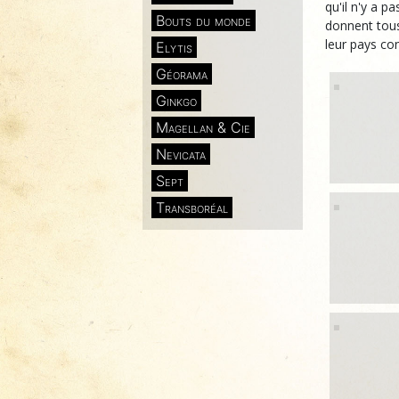
qu'il n'y a p
Bouts du monde
donnent tous
leur pays c
Elytis
Géorama
Ginkgo
Magellan & Cie
Nevicata
Sept
Transboréal