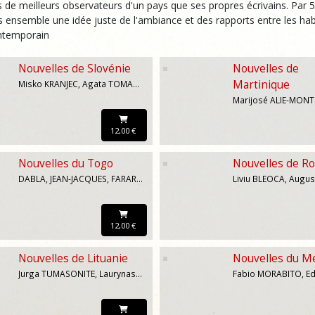
as de meilleurs observateurs d'un pays que ses propres écrivains. Par 5 
 ensemble une idée juste de l'ambiance et des rapports entre les hab
ontemporain
Nouvelles de Slovénie
Nouvelles de
Martinique
Misko KRANJEC, Agata TOMAZIC, Andrej BLATNIK, Darinka KOZINC, Drago JANCAR, Suzana TRATNIK
12,00 €
Nouvelles du Togo
Nouvelles de R
DABLA, JEAN-JACQUES, FARARA, FERDINAND, TEKO-AGBO, AMBROISE, AWUMEY, EDEM, APEDO-AMAH, TOGOATA
12,00 €
Nouvelles de Lituanie
Nouvelles du M
Jurga TUMASONITE, Laurynas KATKUS, Giedra RADVILAVICIUTE, Alvydas SLEPIKAS, Virginija KULVINSKAITE, Tomas VAISETA