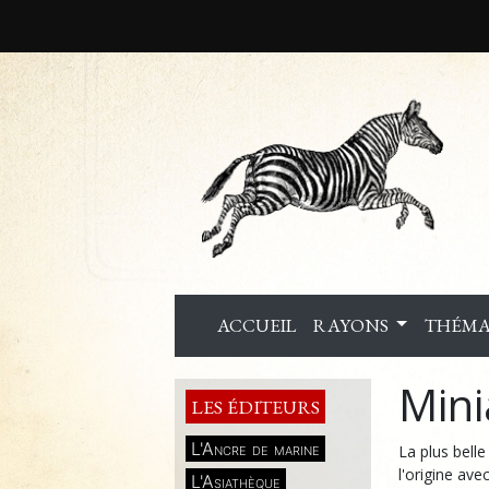
ACCUEIL
RAYONS
THÉMA
Mini
LES ÉDITEURS
L'Ancre de marine
La plus bell
l'origine ave
L'Asiathèque