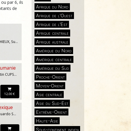
ou par 6, ils
Afrique du Nord
itants de
Afrique de l'Ouest
Afrique de l'Est
Afrique centrale
Afrique australe
Marijosé ALIE-MONTHIEUX, Suzanne DRACIUS, Charles-Henri FARGUES, Viktor LAZLO, Térèz LÉOTIN, Gaël OCTAVIA
Amérique du Nord
Amérique centrale
oumanie
Amérique du Sud
Liviu BLEOCA, Augustin CUPSA, Radu PAVEL GHEO, Razvan PETRESCU, Marta PETREU, Daniela RATIU
Proche-Orient
Moyen-Orient
12,00 €
Asie centrale
Asie du Sud-Est
exique
Extrême-Orient
Fabio MORABITO, Eduardo SANGARCIA, Fabrizio MEIJA MADRID, Juan VILLORO, David TOSCANA, Alvaro URIBE
Haute-Asie
Sous-continent indien