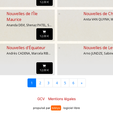
12,00 €
Nouvelles de l'Île
Nouvelles de C
Maurice
Ananda DEVI, Shenaz PATEL, Sailesh Kumar RAMCHURN, Bertrand de ROBILLARD, Vinod RUGHOONUNDUN, Davina ITTOO
12,00 €
Nouvelles d'Équateur
Nouvelles de Le
Andrès CADENA, Marcela RIBADENEIRA, Vladimiro RIVAS, Maria Fernanda AMPUERO, Daniela Alcivar BELLOLIO, Alfredo NORIEGA
12,00 €
1
2
3
4
5
6
»
GCV
Mentions légales
propulsé par
biblys
· logiciel libre