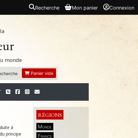
Recherche
Mon panier
Connexion
la
eur
 du monde
Panier vide
echerche
T
RÉGIONS
Monde
duite à
 du principe
France