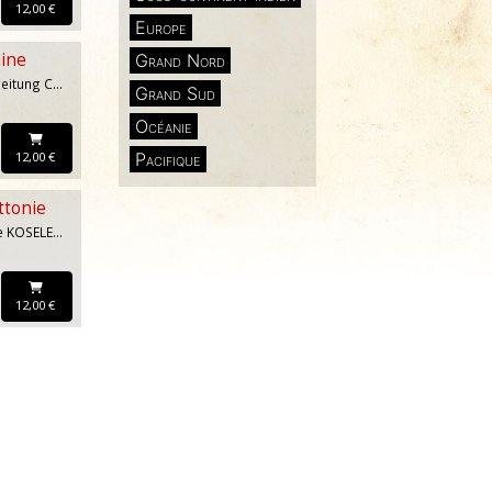
12,00 €
Europe
hine
Grand Nord
Anita VAN QUYNH, Meitung CHAN, Jia JIA, Jinyan ZENG, Chongguo CAI, Jian GUAN
Grand Sud
Océanie
12,00 €
Pacifique
ttonie
Arno JUNDZE, Sabine KOSELEVA, Svens KUZMINS, Pauls BANKOVSKIS, Andra NEIBURGA, Janis JONEVS
12,00 €