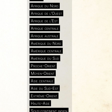
Afrique du Nord
Afrique de l'Ouest
Afrique de l'Est
Afrique centrale
Afrique australe
Amérique du Nord
Amérique centrale
Amérique du Sud
Proche-Orient
Moyen-Orient
Asie centrale
Asie du Sud-Est
Extrême-Orient
Haute-Asie
Sous-continent indien