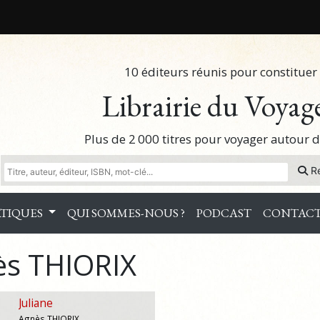
10 éditeurs réunis pour constituer 
Librairie du Voyag
Plus de 2 000 titres pour voyager autour
R
TIQUES
QUI SOMMES-NOUS ?
PODCAST
CONTAC
ès THIORIX
Juliane
Agnès THIORIX