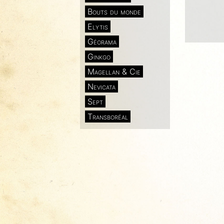
Bouts du monde
Elytis
Géorama
Ginkgo
Magellan & Cie
Nevicata
Sept
Transboréal