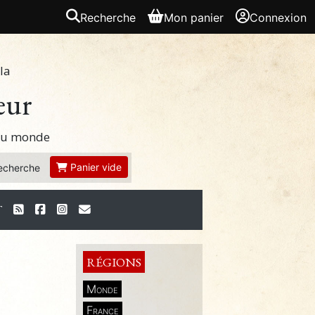
Recherche
Mon panier
Connexion
la
eur
 du monde
Panier vide
echerche
T
RÉGIONS
Monde
France