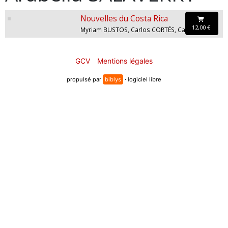
Nouvelles du Costa Rica
12,00 €
Myriam BUSTOS, Carlos CORTÉS, Carla PRAVISANI, Uriel QUESADA, Arabella SALAVERRY, Rodrigo SOTO
GCV
Mentions légales
propulsé par
biblys
· logiciel libre