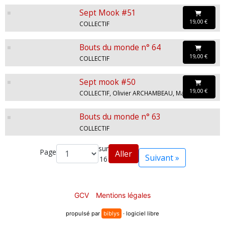
Sept Mook #51
19,00 €
COLLECTIF
Bouts du monde n° 64
19,00 €
COLLECTIF
Sept mook #50
19,00 €
COLLECTIF, Olivier ARCHAMBEAU, Marine MENIER, Stéphane DUGAST, Mélusine MALLENDER, Romain GARROUSTE, Paul-Émile VICTOR
Bouts du monde n° 63
COLLECTIF
sur
Page
Aller
Suivant »
16
GCV
Mentions légales
propulsé par
biblys
· logiciel libre