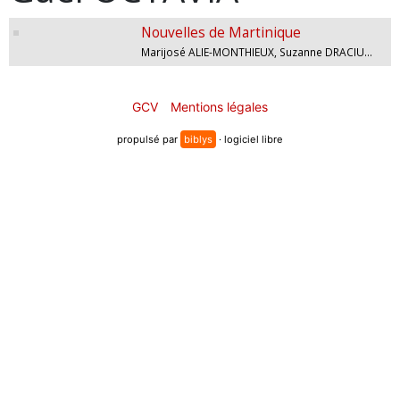
Nouvelles de Martinique
Marijosé ALIE-MONTHIEUX, Suzanne DRACIUS, Charles-Henri FARGUES, Viktor LAZLO, Térèz LÉOTIN, Gaël OCTAVIA
GCV
Mentions légales
propulsé par
biblys
· logiciel libre