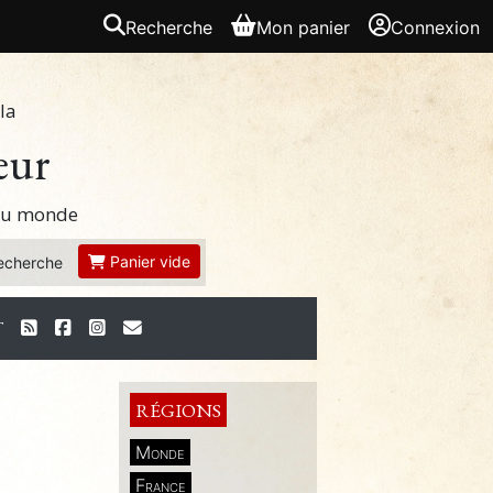
Recherche
Mon panier
Connexion
la
eur
 du monde
Panier vide
echerche
T
RÉGIONS
Monde
France