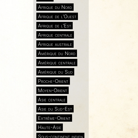
Afrique du Nord
Afrique de l'Ouest
Afrique de l'Est
Afrique centrale
Afrique australe
Amérique du Nord
Amérique centrale
Amérique du Sud
Proche-Orient
Moyen-Orient
Asie centrale
Asie du Sud-Est
Extrême-Orient
Haute-Asie
Sous-continent indien