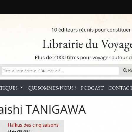
10 éditeurs réunis pour constituer 
Librairie du Voyag
Plus de 2 000 titres pour voyager autour
R
TIQUES
QUI SOMMES-NOUS ?
PODCAST
CONTAC
aishi TANIGAWA
Haïkus des cinq saisons
Alain KERVERN