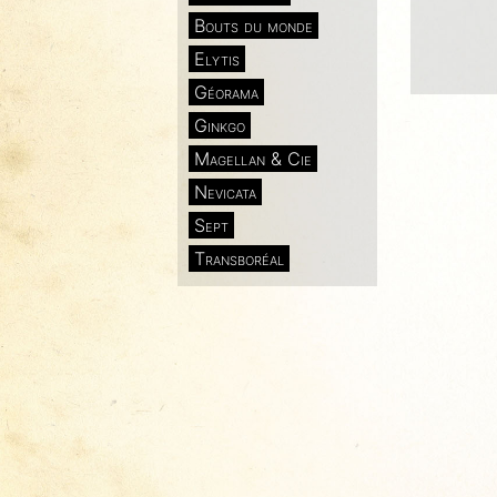
Bouts du monde
Elytis
Géorama
Ginkgo
Magellan & Cie
Nevicata
Sept
Transboréal