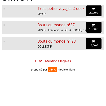
Trois petits voyages à deux
22,90 €
SIMON
Bouts du monde n°37
15,00 €
SIMON, Frédérique DE LA ROCHE, Cédric TINTEROFF, Samuel CHARDON, Thibault DELAVIGNE, Hélène BALCER, Jean-Louis OZSVATH, Geoffroy LARCHER, Laure GAULMER, Solenn BARDET, Simon HUREAU, Didier DROUET, Mariette PAU, Quentin MONEIN
Bouts du monde n° 28
15,00 €
COLLECTIF
GCV
Mentions légales
propulsé par
biblys
· logiciel libre