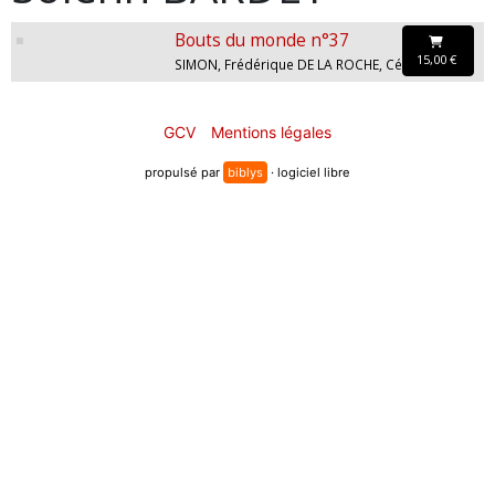
Bouts du monde n°37
15,00 €
SIMON, Frédérique DE LA ROCHE, Cédric TINTEROFF, Samuel CHARDON, Thibault DELAVIGNE, Hélène BALCER, Jean-Louis OZSVATH, Geoffroy LARCHER, Laure GAULMER, Solenn BARDET, Simon HUREAU, Didier DROUET, Mariette PAU, Quentin MONEIN
GCV
Mentions légales
propulsé par
biblys
· logiciel libre