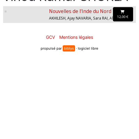
Nouvelles de l'Inde du Nord
12,00 €
AKHILESH, Ajay NAVARIA, Sara RAI, Alka SARAOGI, Geetanjali SHREE, Vinod Kumar SHUKLA
GCV
Mentions légales
propulsé par
biblys
· logiciel libre