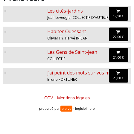
Les cités-jardins
19,90 €
Jean Leveugle, COLLECTIF D'AUTEUR
Habiter Ouessant
27,00 €
Olivier PY, Hervé INISAN
Les Gens de Saint-Jean
24,00 €
COLLECTIF
J’ai peint des mots sur vos maisons
20,00 €
Bruno FORTUNER
GCV
Mentions légales
propulsé par
biblys
· logiciel libre