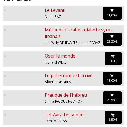
Le Levant
11,00 €
Noha BAZ
Méthode d'arabe - dialecte syro-
libanais
29,50 €
Luc-Willy DEHEUVELS, Hanin BARAZI
Oser le monde
9,00 €
Richard WERLY
Le juif errant est arrivé
15,00 €
Albert LONDRES
Pratique de l'hébreu
29,90 €
Shifra JACQUET-SVIRONI
Tel-Aviv, l'essentiel
8,50 €
Rémi MANESSE