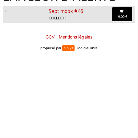
Sept mook #46
19,00 €
COLLECTIF
GCV
Mentions légales
propulsé par
biblys
· logiciel libre