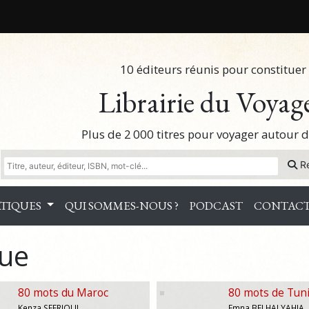
10 éditeurs réunis pour constituer 
Librairie du Voyag
Plus de 2 000 titres pour voyager autour
R
TIQUES
QUI SOMMES-NOUS ?
PODCAST
CONTAC
gue
80 mots du Maroc
80 mots de Tuni
Kenza SEFRIOUI
Emna BELHAJ YAHIA