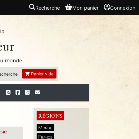
Recherche
Mon panier
Connexion
la
eur
 du monde
Panier vide
echerche
T
RÉGIONS
Monde
sie
France