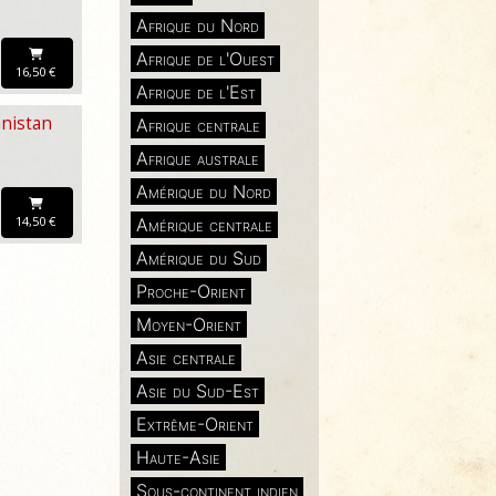
Afrique du Nord
Afrique de l'Ouest
16,50 €
Afrique de l'Est
anistan
Afrique centrale
Afrique australe
Amérique du Nord
14,50 €
Amérique centrale
Amérique du Sud
Proche-Orient
Moyen-Orient
Asie centrale
Asie du Sud-Est
Extrême-Orient
Haute-Asie
Sous-continent indien