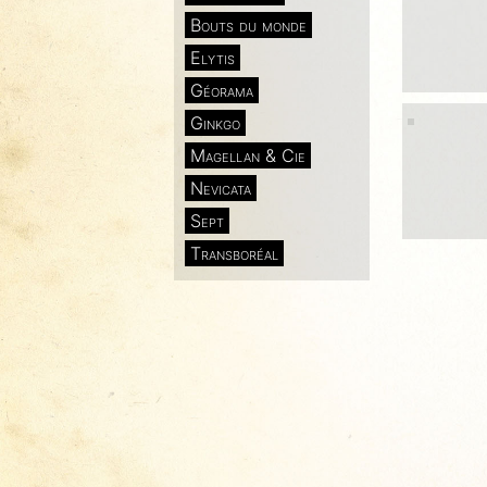
Bouts du monde
Elytis
Géorama
Ginkgo
Magellan & Cie
Nevicata
Sept
Transboréal