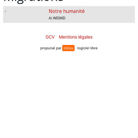
Notre humanité
Ai WEIWEI
GCV
Mentions légales
propulsé par
biblys
· logiciel libre