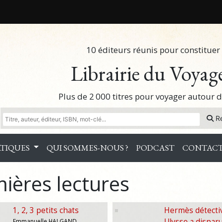
10 éditeurs réunis pour constituer 
Librairie du Voyag
Plus de 2 000 titres pour voyager autour
R
TIQUES
QUI SOMMES-NOUS ?
PODCAST
CONTAC
ières lectures
1, 2, 3 petits chats
Hermès détectiv
Ulysse a dispar
Emmanuelle HALGAND