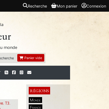
Recherche
Mon panier
Connexion
la
eur
 du monde
Panier vide
echerche
T
RÉGIONS
Monde
e. T3.
France
u