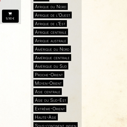
Afrique du Nord
Afrique de l'Ouest
9,90 €
Afrique de l'Est
Afrique centrale
Afrique australe
Amérique du Nord
Amérique centrale
Amérique du Sud
Proche-Orient
Moyen-Orient
Asie centrale
Asie du Sud-Est
Extrême-Orient
Haute-Asie
Sous-continent indien