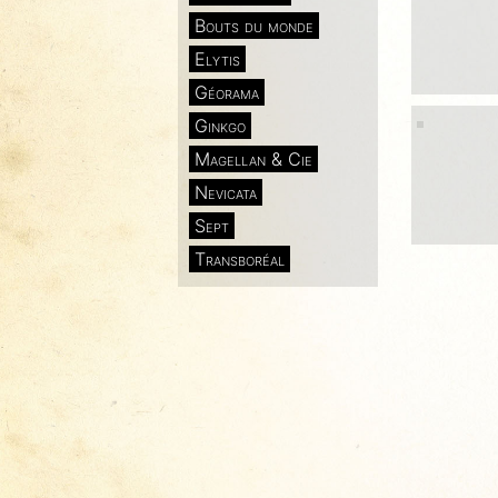
Bouts du monde
Elytis
Géorama
Ginkgo
Magellan & Cie
Nevicata
Sept
Transboréal